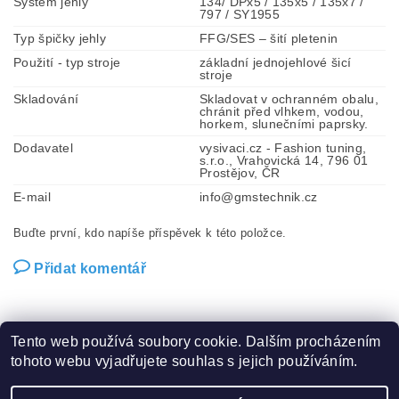
Systém jehly
134/ DPx5 / 135x5 / 135x7 /
797 / SY1955
Typ špičky jehly
FFG/SES – šití pletenin
Použití - typ stroje
základní jednojehlové šicí
stroje
Skladování
Skladovat v ochranném obalu,
chránit před vlhkem, vodou,
horkem, slunečními paprsky.
Dodavatel
vysivaci.cz - Fashion tuning,
s.r.o., Vrahovická 14, 796 01
Prostějov, ČR
E-mail
info@gmstechnik.cz
Buďte první, kdo napíše příspěvek k této položce.
Přidat komentář
Tento web používá soubory cookie. Dalším procházením
tohoto webu vyjadřujete souhlas s jejich používáním.
Zboží.cz
|
Heureka.cz
|
Hot-fix.cz
|
Crystalstyle.cz