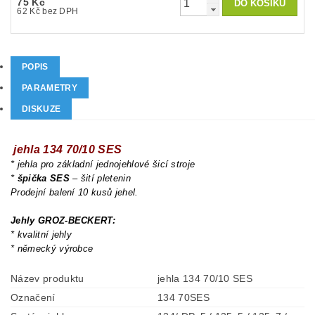
75 Kč
62 Kč bez DPH
POPIS
PARAMETRY
DISKUZE
jehla 134 70/10 SES
* jehla pro základní jednojehlové šicí stroje
*
špička SES
– šití pletenin
Prodejní balení 10 kusů jehel.
Jehly GROZ-BECKERT:
* kvalitní jehly
* německý výrobce
Název produktu
jehla 134 70/10 SES
Označení
134 70SES