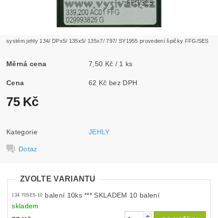
systém jehly 134/ DPx5/ 135x5/ 135x7/ 797/ SY1955 provedení špičky FFG/SES
Měrná cena
7,50 Kč / 1 ks
Cena
62 Kč bez DPH
75 Kč
Kategorie
JEHLY
Dotaz
ZVOLTE VARIANTU
balení 10ks *** SKLADEM 10 balení
134 70SES-10
skladem