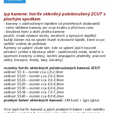
typ kamene: hot-fix skleněný polobroušený 2CUT s
plochým spodkem
- kameny s odzkoušeným lepidlem od prověřených dodavatelů
- velmi oblíbené kameny pro svoji kvalitu a příznivou cenu
- broušená horní a dolní ploška kamene
použití: trvalé zdobení textilu, textilních a bytových doplňků
každý kámen má na spodní hraně nízkotavné lepidlo, které se po
nahřátí vsákne do podkladu
Kameny se uplatní všude tam, kde se uplatní jejich luxusně
působící vzhled a blýskavý efekt - společenská móda, taneční a
sportovní kostýmy a dresy, textilní propagační předměty, pracovní
oděvy (recepce, hotely, bary, kavárny)
rozměry hot-fix skleněných polobroušených kamenů 2CUT:
velikost SS 6 – rozměr cca 1,8-2,0mm
velikost SS10 – rozměr cca 2,6-2,8mm
velikost SS16 – rozměr cca 3,6-3,8mm
velikost SS20 – rozměr cca 4,6-4,8mm
velikost SS30 – rozměr cca 6,0-6,2mm
velikost SS34 – rozměr cca 7,0-7,2mm
velikost SS40 – rozměr cca 8,0-8,2mm
prodejní balení skleněných kamenů:
144 kusů =
1grs (gros)
Více typů hot-fix kamenů a jejich prodejních balení i naši nabídku