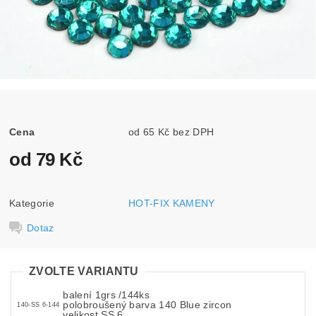
Cena
od 65 Kč bez DPH
od 79 Kč
Kategorie
HOT-FIX KAMENY
Dotaz
ZVOLTE VARIANTU
balení 1grs /144ks
polobroušený barva 140 Blue zircon
140-SS 6-144
velikost SS 6