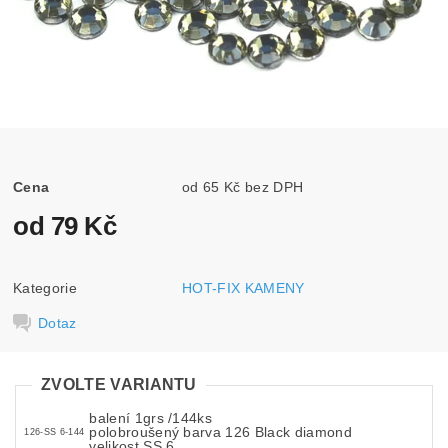
Cena
od 65 Kč bez DPH
od 79 Kč
Kategorie
HOT-FIX KAMENY
Dotaz
ZVOLTE VARIANTU
balení 1grs /144ks
polobroušený barva 126 Black diamond
126-SS 6-144
velikost SS 6