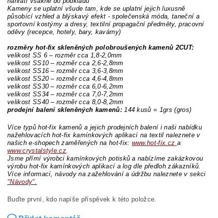
nahřátí vsákne do podkladu
Kameny se uplatní všude tam, kde se uplatní jejich luxusně
působící vzhled a blýskavý efekt - společenská móda, taneční a
sportovní kostýmy a dresy, textilní propagační předměty, pracovní
oděvy (recepce, hotely, bary, kavárny)
rozměry hot-fix skleněných polobroušených kamenů 2CUT:
velikost SS 6 – rozměr cca 1,8-2,0mm
velikost SS10 – rozměr cca 2,6-2,8mm
velikost SS16 – rozměr cca 3,6-3,8mm
velikost SS20 – rozměr cca 4,6-4,8mm
velikost SS30 – rozměr cca 6,0-6,2mm
velikost SS34 – rozměr cca 7,0-7,2mm
velikost SS40 – rozměr cca 8,0-8,2mm
prodejní balení skleněných kamenů:
144 kusů =
1grs (gros)
Více typů hot-fix kamenů a jejich prodejních balení i naši nabídku
nažehlovacích hot-fix kamínkových aplikací na textil naleznete v
našich e-shopech zaměřených na hot-fix:
www.hot-fix.cz
a
www.crystalstyle.cz
.
Jsme přímí výrobci kamínkových potisků a nabízíme zakázkovou
výrobu hot-fix kamínkových aplikací a log dle předloh zákazníků.
Více informací, návody na zažehlování a údržbu naleznete v sekci
"Návody".
Buďte první, kdo napíše příspěvek k této položce.