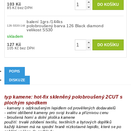
103 Kč
85 Kč bez DPH
balení 1grs /144ks
polobroušený barva 126 Black diamond
126-SS30-144
velikost SS30
skladem
127 Kč
105 Kč bez DPH
POPIS
DISKUZE
typ kamene: hot-fix skleněný polobroušený 2CUT s
plochým spodkem
- kameny s odzkoušeným lepidlem od prověřených dodavatelů
- velmi oblíbené kameny pro svoji kvalitu a příznivou cenu
- broušená horní a dolní ploška kamene
použití: trvalé zdobení textilu, textilních a bytových doplňků
každý kámen má na spodní hraně nízkotavné lepidlo, které se po