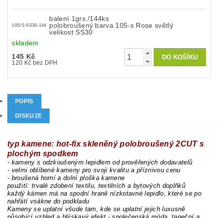
balení 1grs /144ks
polobroušený barva 105-s Rose světlý
105/S-SS30-144
velikost SS30
skladem
145 Kč
120 Kč bez DPH
POPIS
DISKUZE
typ kamene: hot-fix skleněný polobroušený 2CUT s
plochým spodkem
- kameny s odzkoušeným lepidlem od prověřených dodavatelů
- velmi oblíbené kameny pro svoji kvalitu a příznivou cenu
- broušená horní a dolní ploška kamene
použití: trvalé zdobení textilu, textilních a bytových doplňků
každý kámen má na spodní hraně nízkotavné lepidlo, které se po
nahřátí vsákne do podkladu
Kameny se uplatní všude tam, kde se uplatní jejich luxusně
působící vzhled a blýskavý efekt - společenská móda, taneční a