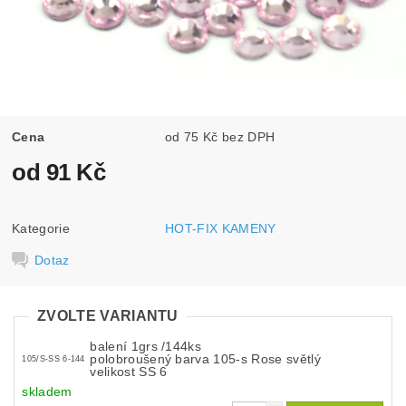
Cena
od 75 Kč bez DPH
od 91 Kč
Kategorie
HOT-FIX KAMENY
Dotaz
ZVOLTE VARIANTU
balení 1grs /144ks
polobroušený barva 105-s Rose světlý
105/S-SS 6-144
velikost SS 6
skladem