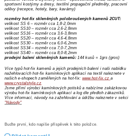
sportovní kostýmy a dresy, textilní propagační předměty, pracovní
oděvy (recepce, hotely, bary, kavárny)
rozměry hot-fix skleněných polobroušených kamenů 2CUT:
velikost SS 6 – rozměr cca 1,8-2,0mm
velikost SS10 – rozměr cca 2,6-2,8mm
velikost SS16 – rozměr cca 3,6-3,8mm
velikost SS20 – rozměr cca 4,6-4,8mm
velikost SS30 – rozměr cca 6,0-6,2mm
velikost SS34 – rozměr cca 7,0-7,2mm
velikost SS40 – rozměr cca 8,0-8,2mm
prodejní balení skleněných kamenů:
144 kusů =
1grs (gros)
Více typů hot-fix kamenů a jejich prodejních balení i naši nabídku
nažehlovacích hot-fix kamínkových aplikací na textil naleznete v
našich e-shopech zaměřených na hot-fix:
www.hot-fix.cz
a
www.crystalstyle.cz
.
Jsme přímí výrobci kamínkových potisků a nabízíme zakázkovou
výrobu hot-fix kamínkových aplikací a log dle předloh zákazníků.
Více informací, návody na zažehlování a údržbu naleznete v sekci
"Návody"
Buďte první, kdo napíše příspěvek k této položce.