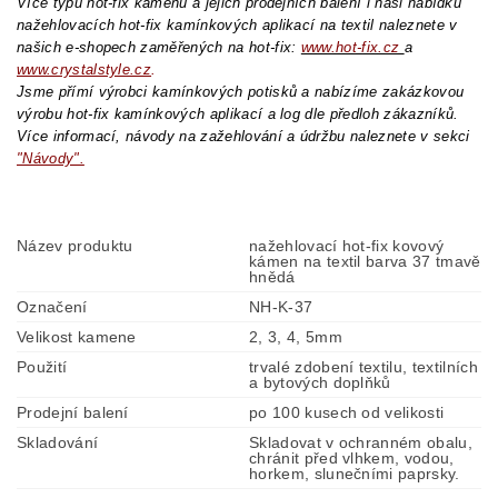
Více typů hot-fix kamenů a jejich prodejních balení i naši nabídku
nažehlovacích hot-fix kamínkových aplikací na textil naleznete v
našich e-shopech zaměřených na hot-fix:
www.hot-fix.cz
a
www.crystalstyle.cz
.
Jsme přímí výrobci kamínkových potisků a nabízíme zakázkovou
výrobu hot-fix kamínkových aplikací a log dle předloh zákazníků.
Více informací, návody na zažehlování a údržbu naleznete v sekci
"Návody".
Název produktu
nažehlovací hot-fix kovový
kámen na textil barva 37 tmavě
hnědá
Označení
NH-K-37
Velikost kamene
2, 3, 4, 5mm
Použití
trvalé zdobení textilu, textilních
a bytových doplňků
Prodejní balení
po 100 kusech od velikosti
Skladování
Skladovat v ochranném obalu,
chránit před vlhkem, vodou,
horkem, slunečními paprsky.