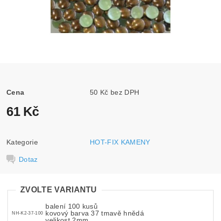
Cena
50 Kč bez DPH
61 Kč
Kategorie
HOT-FIX KAMENY
Dotaz
ZVOLTE VARIANTU
balení 100 kusů
kovový barva 37 tmavě hnědá
NH-K2-37-100
velikost 2mm