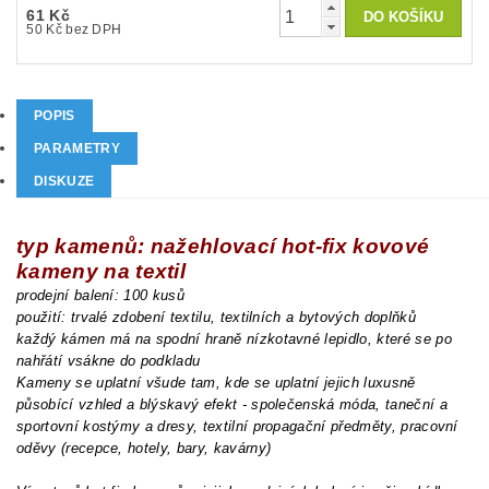
61 Kč
50 Kč bez DPH
POPIS
PARAMETRY
DISKUZE
typ kamenů: nažehlovací hot-fix kovové
kameny na textil
prodejní balení: 100 kusů
použití: trvalé zdobení textilu, textilních a bytových doplňků
každý kámen má na spodní hraně nízkotavné lepidlo, které se po
nahřátí vsákne do podkladu
Kameny se uplatní všude tam, kde se uplatní jejich luxusně
působící vzhled a blýskavý efekt - společenská móda, taneční a
sportovní kostýmy a dresy, textilní propagační předměty, pracovní
oděvy (recepce, hotely, bary, kavárny)