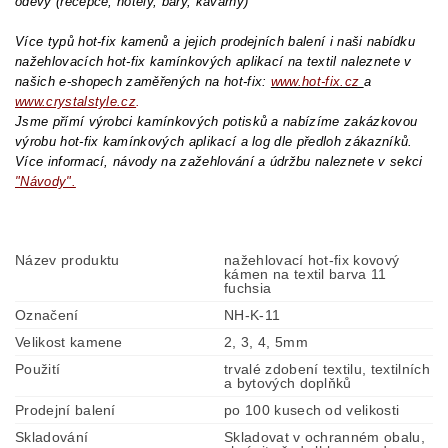
oděvy (recepce, hotely, bary, kavárny)
Více typů hot-fix kamenů a jejich prodejních balení i naši nabídku
nažehlovacích hot-fix kamínkových aplikací na textil naleznete v
našich e-shopech zaměřených na hot-fix:
www.hot-fix.cz
a
www.crystalstyle.cz
.
Jsme přímí výrobci kamínkových potisků a nabízíme zakázkovou
výrobu hot-fix kamínkových aplikací a log dle předloh zákazníků.
Více informací, návody na zažehlování a údržbu naleznete v sekci
"Návody".
Název produktu
nažehlovací hot-fix kovový
kámen na textil barva 11
fuchsia
Označení
NH-K-11
Velikost kamene
2, 3, 4, 5mm
Použití
trvalé zdobení textilu, textilních
a bytových doplňků
Prodejní balení
po 100 kusech od velikosti
Skladování
Skladovat v ochranném obalu,