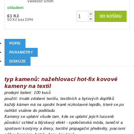
velikost 5mm
skladem
61 Kč
50 Kč bez DPH
POPIS
PARAMETRY
DISKUZE
typ kamenů: nažehlovací hot-fix kovové
kameny na textil
prodejní balení: 100 kusů
použití: trvalé zdobení textilu, textilních a bytových doplňků
každý kámen má na spodní hraně nízkotavné lepidlo, které se po
nahřátí vsákne do podkladu
Kameny se uplatní všude tam, kde se uplatní jejich luxusně
působící vzhled a blýskavý efekt - společenská móda, taneční a
sportovní kostýmy a dresy, textilní propagační předměty, pracovní