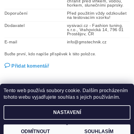
chránit před vlhkem, vodou,
horkem, slunečními paprsky.
Doporučení
Před použitím vždy odzkoušet
na testovacím vzorku!
Dodavatel
vysivaci.cz - Fashion tuning,
s.r.o., Vrahovická 14, 796 01
Prostějov, ČR
E-mail
info@gmstechnik.cz
Buďte první, kdo napíše příspěvek k této položce.
Přidat komentář
Tento web používá soubory cookie. Dalším procházením
tohoto webu vyjadřujete souhlas s jejich používáním.
Zboží.cz
|
Heureka.cz
|
Hot-fix.cz
|
Crystalstyle.cz
NASTAVENÍ
2026 ©
Vysivaci.cz
, všechna práva vyhrazena
Vytvořil Shoptet
ODMÍTNOUT
SOUHLASÍM