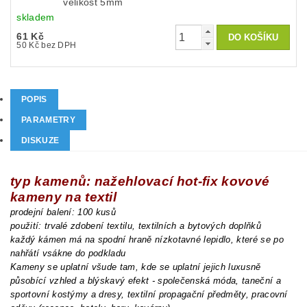
velikost 5mm
skladem
61 Kč
50 Kč bez DPH
POPIS
PARAMETRY
DISKUZE
typ kamenů: nažehlovací hot-fix kovové
kameny na textil
prodejní balení: 100 kusů
použití: trvalé zdobení textilu, textilních a bytových doplňků
každý kámen má na spodní hraně nízkotavné lepidlo, které se po
nahřátí vsákne do podkladu
Kameny se uplatní všude tam, kde se uplatní jejich luxusně
působící vzhled a blýskavý efekt - společenská móda, taneční a
sportovní kostýmy a dresy, textilní propagační předměty, pracovní