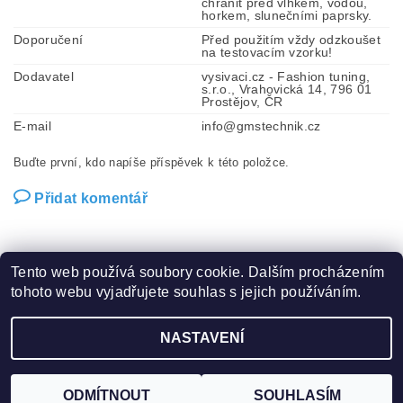
chránit před vlhkem, vodou,
horkem, slunečními paprsky.
Doporučení
Před použitím vždy odzkoušet
na testovacím vzorku!
Dodavatel
vysivaci.cz - Fashion tuning,
s.r.o., Vrahovická 14, 796 01
Prostějov, ČR
E-mail
info@gmstechnik.cz
Buďte první, kdo napíše příspěvek k této položce.
Přidat komentář
Tento web používá soubory cookie. Dalším procházením
tohoto webu vyjadřujete souhlas s jejich používáním.
Zboží.cz
|
Heureka.cz
|
Hot-fix.cz
|
Crystalstyle.cz
NASTAVENÍ
2026 ©
Vysivaci.cz
, všechna práva vyhrazena
Vytvořil Shoptet
ODMÍTNOUT
SOUHLASÍM