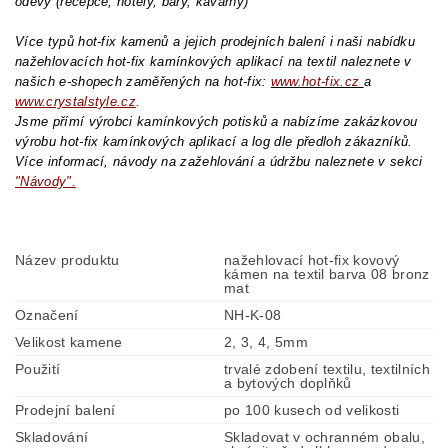
oděvy (recepce, hotely, bary, kavárny)
Více typů hot-fix kamenů a jejich prodejních balení i naši nabídku
nažehlovacích hot-fix kamínkových aplikací na textil naleznete v
našich e-shopech zaměřených na hot-fix:
www.hot-fix.cz
a
www.crystalstyle.cz
.
Jsme přímí výrobci kamínkových potisků a nabízíme zakázkovou
výrobu hot-fix kamínkových aplikací a log dle předloh zákazníků.
Více informací, návody na zažehlování a údržbu naleznete v sekci
"Návody".
Název produktu
nažehlovací hot-fix kovový
kámen na textil barva 08 bronz
mat
Označení
NH-K-08
Velikost kamene
2, 3, 4, 5mm
Použití
trvalé zdobení textilu, textilních
a bytových doplňků
Prodejní balení
po 100 kusech od velikosti
Skladování
Skladovat v ochranném obalu,