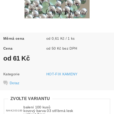
Měrná cena
od 0,61 Kč / 1 ks
Cena
od 50 Kč bez DPH
od 61 Kč
Kategorie
HOT-FIX KAMENY
Dotaz
ZVOLTE VARIANTU
balení 100 kusů
kovový barva 03 stříbrná lesk
NH-K2-03-100