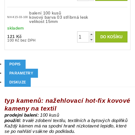
balení 100 kusů
kovový barva 03 stříbrná lesk
NH-K15-03-100
velikost 15mm
skladem
121 Kč
100 Kč bez DPH
POPIS
PARAMETRY
DISKUZE
typ kamenů: nažehlovací hot-fix kovové
kameny na textil
prodejní balení:
100 kusů
použití:
trvalé zdobení textilu, textilních a bytových doplňků
Každý kámen má na spodní hraně nízkotavné lepidlo, které
se po nahřátí vsákne do podkladu.