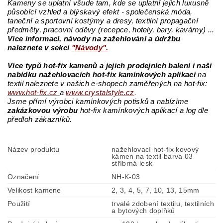
Kameny se uplatní všude tam, kde se uplatní jejich luxusně
působící vzhled a blýskavý efekt - společenská móda,
taneční a sportovní kostýmy a dresy, textilní propagační
předměty, pracovní oděvy (recepce, hotely, bary, kavárny) ...
Více informací, návody na zažehlování a údržbu
naleznete v sekci
"Návody".
Více
typů hot-fix kamenů a jejich prodejních balení i naši
nabídku nažehlovacích hot-fix kamínkových aplikací
na
textil naleznete v našich e-shopech zaměřených na hot-fix:
www.hot-fix.cz
a
www.crystalstyle.cz
.
Jsme přímí výrobci kamínkových potisků a nabízíme
zakázkovou výrobu
hot-fix kamínkových aplikací a log dle
předloh zákazníků.
Název produktu
nažehlovací hot-fix kovový
kámen na textil barva 03
stříbrná lesk
Označení
NH-K-03
Velikost kamene
2, 3, 4, 5, 7, 10, 13, 15mm
Použití
trvalé zdobení textilu, textilních
a bytových doplňků