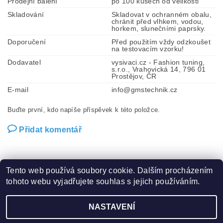
Prodejní balení
po 100 kusech od velikosti
Skladování
Skladovat v ochranném obalu,
chránit před vlhkem, vodou,
horkem, slunečními paprsky.
Doporučení
Před použitím vždy odzkoušet
na testovacím vzorku!
Dodavatel
vysivaci.cz - Fashion tuning,
s.r.o., Vrahovická 14, 796 01
Prostějov, ČR
E-mail
info@gmstechnik.cz
Buďte první, kdo napíše příspěvek k této položce.
Přidat komentář
Tento web používá soubory cookie. Dalším procházením
tohoto webu vyjadřujete souhlas s jejich používáním.
Zboží.cz
|
Heureka.cz
|
Hot-fix.cz
|
Crystalstyle.cz
NASTAVENÍ
2026 ©
Vysivaci.cz
, všechna práva vyhrazena